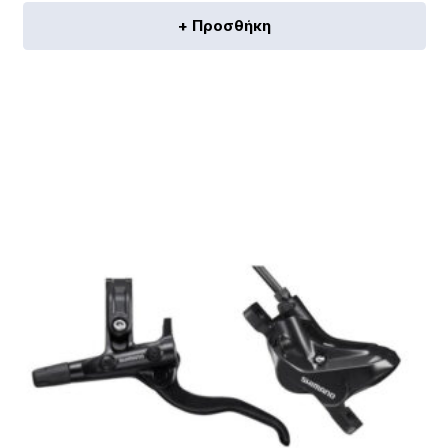
+ Προσθήκη
[discount_percentage_loop]