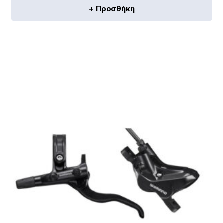
+ Προσθήκη
[discount_percentage_loop]