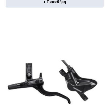
+ Προσθήκη
[discount_percentage_loop]