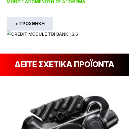
ΜΌΝΟ 1 ΑΠΟΜΈΝΟΥΝ ΣΕ ΑΠΌΘΕΜΑ
+ ΠΡΟΣΘΉΚΗ
ΔΕΙΤΕ ΣΧΕΤΙΚΑ ΠΡΟΪΟΝΤΑ
[discount_percentage_loop]