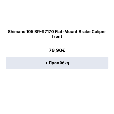
Shimano 105 BR-R7170 Flat-Mount Brake Caliper
front
79,90
€
+ Προσθήκη
[discount_percentage_loop]