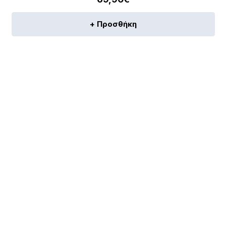
+ Προσθήκη
[discount_percentage_loop]