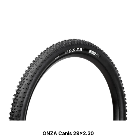
[discount_percentage_loop]
ONZA Canis 29×2.30