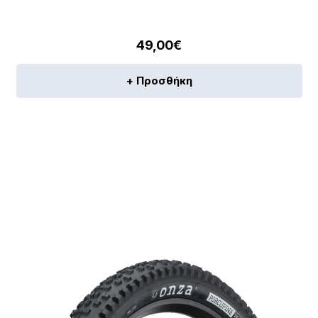
49,00
€
+ Προσθήκη
[discount_percentage_loop]