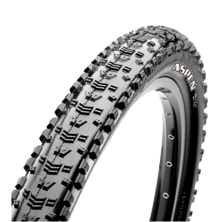
[discount_percentage_loop]