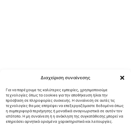
Διαχείριση συναίνεσης
Για να παρέχουμε τις καλύτερες εμπειρίες, χρησιμοποιούμε
τεχνολογίες όπως τα cookies για την αποθήκευση ή/και την
πρόσβαση σε πληροφορίες συσκευής. Η συναίνεση σε αυτές τις
τεχνολογίες θα μας επιτρέψει να επεξεργαζόμαστε δεδομένα όπως
η συμπεριφορά περιήγησης ή μοναδικά αναγνωριστικά σε αυτόν τον
ιστότοπο. Η μη συναίνεση ή η ανάκληση της συγκατάθεσης μπορεί να
επηρεάσει αρνητικά ορισμένα χαρακτηριστικά και λειτουργίες.