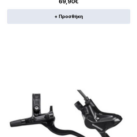
69,90
€
+ Προσθήκη
[discount_percentage_loop]