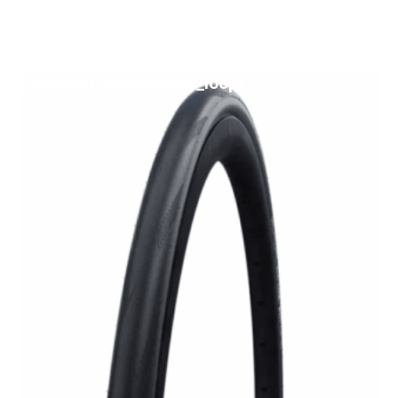
[discount_percentage_loop]