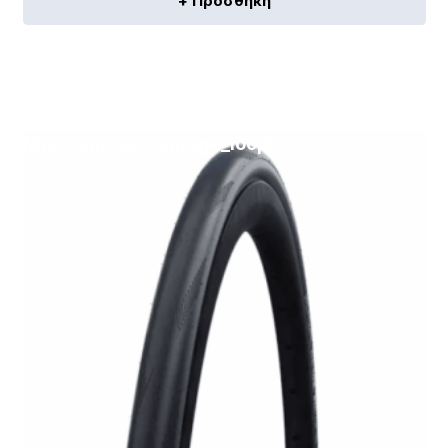
+ Προσθήκη
[discount_percentage_loop]