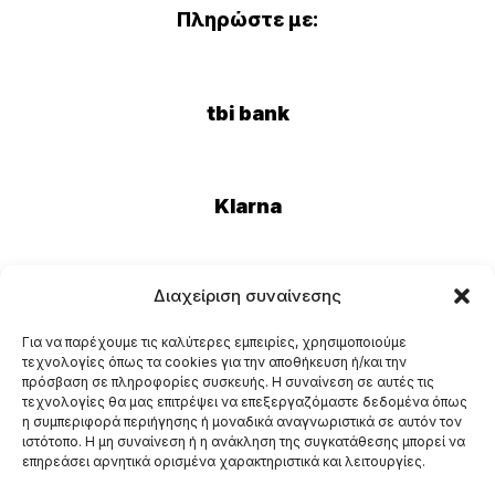
Πληρώστε με:
tbi bank
Klarna
Διαχείριση συναίνεσης
Eurobank
Για να παρέχουμε τις καλύτερες εμπειρίες, χρησιμοποιούμε
τεχνολογίες όπως τα cookies για την αποθήκευση ή/και την
πρόσβαση σε πληροφορίες συσκευής. Η συναίνεση σε αυτές τις
τεχνολογίες θα μας επιτρέψει να επεξεργαζόμαστε δεδομένα όπως
η συμπεριφορά περιήγησης ή μοναδικά αναγνωριστικά σε αυτόν τον
ιστότοπο. Η μη συναίνεση ή η ανάκληση της συγκατάθεσης μπορεί να
επηρεάσει αρνητικά ορισμένα χαρακτηριστικά και λειτουργίες.