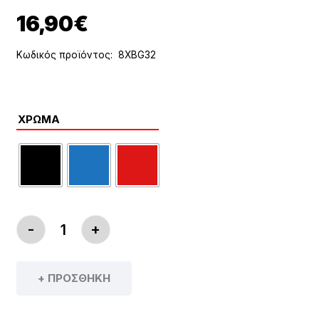
16,90
€
Κωδικός προϊόντος:
8XBG32
ΧΡΏΜΑ
-
+
ΒΑΛΒΊΔΕΣ TUBELESS FUNN FRENCH/PRESTA VA
+ ΠΡΟΣΘΉΚΗ