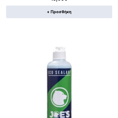
+ Προσθήκη
[discount_percentage_loop]