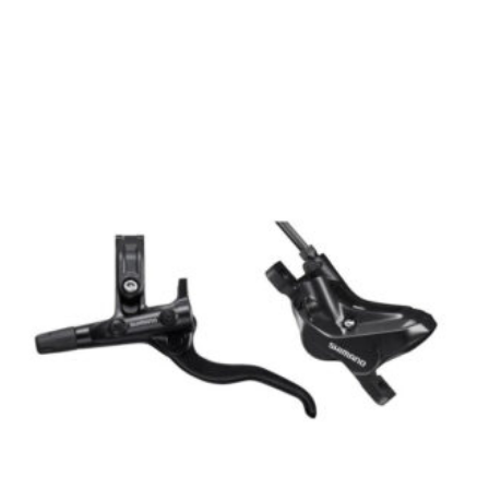
[discount_percentage_loop]