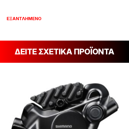
ΕΞΑΝΤΛΗΜΈΝΟ
ΔΕΙΤΕ ΣΧΕΤΙΚΑ ΠΡΟΪΟΝΤΑ
[discount_percentage_loop]