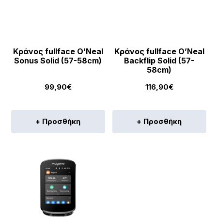
επιλογές
επ
μπορούν
μπ
να
να
επιλεγούν
επ
στη
στ
Κράνος fullface O’Neal
Κράνος fullface O’Neal
Sonus Solid (57-58cm)
Backflip Solid (57-
σελίδα
σε
58cm)
του
το
99,90
€
116,90
€
προϊόντος
πρ
+ Προσθήκη
+ Προσθήκη