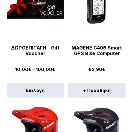
ΔΩΡΟΕΠΙΤΑΓΗ – Gift
MAGENE C406 Smart
Voucher
GPS Bike Computer
Price
10,00
€
–
100,00
€
63,90
€
range:
10,00€
Αυτό
Επιλογή
+ Προσθήκη
through
το
100,00€
προϊόν
έχει
πολλαπλές
παραλλαγές.