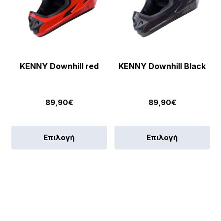
Οι
επιλογές
μπορούν
να
επιλεγούν
στη
KENNY Downhill red
KENNY Downhill Black
σελίδα
του
89,90
€
89,90
€
προϊόντος
Αυτό
Αυ
Επιλογή
Επιλογή
το
το
προϊόν
πρ
έχει
έχε
πολλαπλές
πο
παραλλαγές.
πα
Οι
Οι