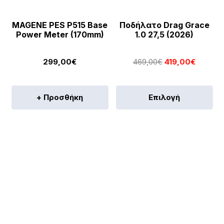
MAGENE PES P515 Base
Ποδήλατο Drag Grace
Power Meter (170mm)
1.0 27,5 (2026)
Original
Η
299,00
€
469,00
€
419,00
€
price
τρέχο
was:
τιμή
Αυ
+ Προσθήκη
Επιλογή
469,00€.
είναι:
το
419,00€
πρ
έχε
πο
πα
Οι
επ
μπ
να
επ