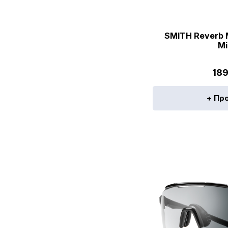
SMITH Reverb 
Mi
189
+ Πρ