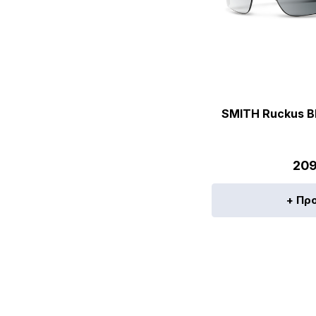
SMITH Ruckus Bl
209
+ Πρ