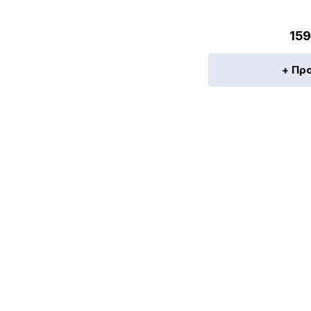
159
+ Πρ