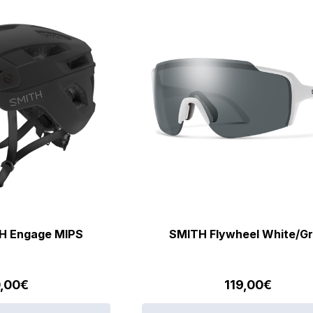
H Engage MIPS
SMITH Flywheel White/G
,00
€
119,00
€
Αυτό