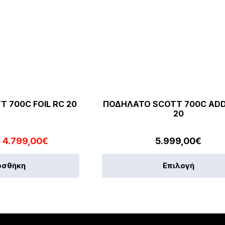
 700C FOIL RC 20
ΠΟΔΗΛΑΤΟ SCOTT 700C ADD
20
Original
Η
€
4.799,00
€
5.999,00
€
price
τρέχουσα
οσθήκη
Επιλογή
was:
τιμή
5.699,00€.
είναι:
4.799,00€.