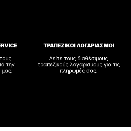
Οι
επιλογές
μπορούν
να
επιλεγούν
ERVICE
ΤΡΑΠΕΖΙΚΟΙ ΛΟΓΑΡΙΑΣΜΟΙ
στη
σελίδα
 τους
Δείτε τους διαθέσιμους
του
πό την
τραπεζικούς λογαρισμους για τις
προϊόντος
 μας.
πληρωμές σας.