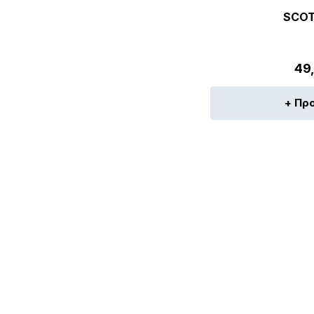
SCOT
49
+ Πρ