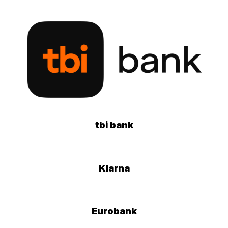
tbi bank
Klarna
Eurobank