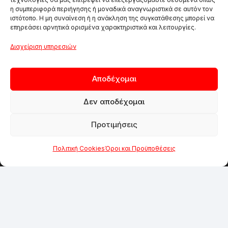
στους πελάτες μας.
η συμπεριφορά περιήγησης ή μοναδικά αναγνωριστικά σε αυτόν τον
ιστότοπο. Η μη συναίνεση ή η ανάκληση της συγκατάθεσης μπορεί να
επηρεάσει αρνητικά ορισμένα χαρακτηριστικά και λειτουργίες.
SOCIAL MEDIA
Διαχείριση υπηρεσιών
Αποδέχομαι
Δεν αποδέχομαι
Προτιμήσεις
Λεωφόρος Πεντέλης 48
Πολιτική Cookies
Όροι και Προϋποθέσεις
Χαλάνδρι, Αθήνα
210 68 46 632
211 75 06 046
Δευτέρα / Τετάρτη
09:00 – 15:00
Τρίτη / Πέμπτη / Παρασκευή