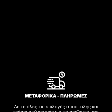
μπ
να
επ
στ
σε
το
πρ
ΜΕΤΑΦΟΡΙΚΑ - ΠΛΗΡΩΜΕΣ
Δείτε όλες τις επιλογές αποστολής και
τρόπους πληρωμής για τα προϊόντα μας.