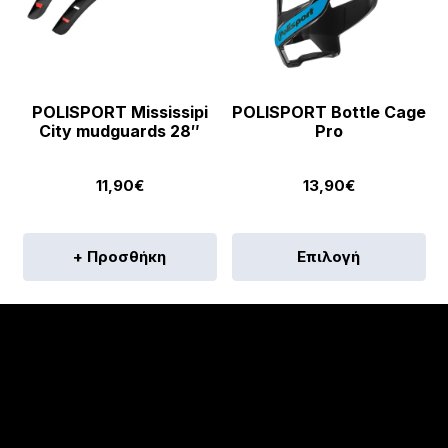
επ
στ
σε
το
POLISPORT Mississipi
POLISPORT Bottle Cage
πρ
City mudguards 28″
Pro
11,90
€
13,90
€
Αυ
+ Προσθήκη
Επιλογή
το
πρ
έχε
πο
πα
Οι
επ