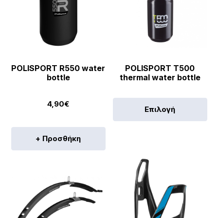
POLISPORT R550 water
POLISPORT T500
bottle
thermal water bottle
Αυ
4,90
€
Επιλογή
το
πρ
+ Προσθήκη
έχε
πο
πα
Οι
επ
μπ
να