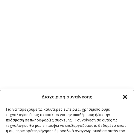
Διαχείριση συναίνεσης
Για να παρέχουμε τις καλύτερες εμπειρίες, χρησιμοποιούμε
τεχνολογίες όπως τα cookies για την αποθήκευση ή/και την
πρόσβαση σε πληροφορίες συσκευής. Η συναίνεση σε αυτές τις
τεχνολογίες θα μας επιτρέψει να επεξεργαζόμαστε δεδομένα όπως
ΑΠΟ ΤΟ 1984
η συμπεριφορά περιήγησης ή μοναδικά αναγνωριστικά σε αυτόν τον