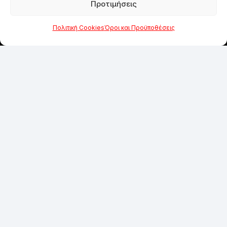
Προτιμήσεις
Πολιτική Cookies
Όροι και Προϋποθέσεις
ΑΠΟ ΤΟ 1984
Η εμπειρία των 40 χρόνων και η εξειδίκευση
είναι ο οδηγός μας για να συνεχίσουμε να
προσφέρουμε άρτιες υπηρεσίες και προϊόντα
στους πελάτες μας.
SOCIAL MEDIA