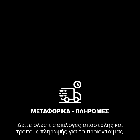
επιλογές
επ
μπορούν
μπ
να
να
επιλεγούν
επ
στη
στ
σελίδα
σε
του
το
προϊόντος
πρ
ΜΕΤΑΦΟΡΙΚΑ - ΠΛΗΡΩΜΕΣ
Δείτε όλες τις επιλογές αποστολής και
τρόπους πληρωμής για τα προϊόντα μας.