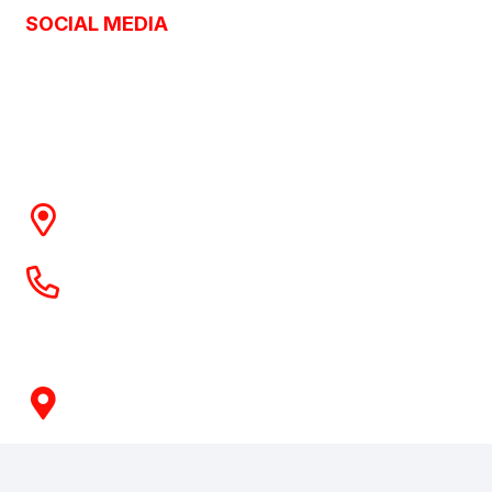
SOCIAL MEDIA
Λεωφόρος Πεντέλης 48
Χαλάνδρι, Αθήνα
210 68 46 632
211 75 06 046
Δευτέρα / Τετάρτη
09:00 – 15:00
Τρίτη / Πέμπτη / Παρασκευή
09:00 – 14:00 & 17:00 – 21:00
Σάββατο
09:00 – 15:00