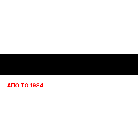
ΑΠΟ ΤΟ 1984
Η εμπειρία των 40 χρόνων και η εξειδίκευση
είναι ο οδηγός μας για να συνεχίσουμε να
προσφέρουμε άρτιες υπηρεσίες και προϊόντα
στους πελάτες μας.