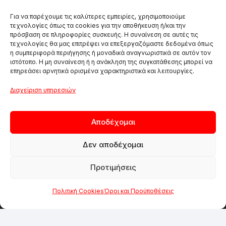
Για να παρέχουμε τις καλύτερες εμπειρίες, χρησιμοποιούμε
τεχνολογίες όπως τα cookies για την αποθήκευση ή/και την
πρόσβαση σε πληροφορίες συσκευής. Η συναίνεση σε αυτές τις
SOCIAL MEDIA
τεχνολογίες θα μας επιτρέψει να επεξεργαζόμαστε δεδομένα όπως
η συμπεριφορά περιήγησης ή μοναδικά αναγνωριστικά σε αυτόν τον
ιστότοπο. Η μη συναίνεση ή η ανάκληση της συγκατάθεσης μπορεί να
επηρεάσει αρνητικά ορισμένα χαρακτηριστικά και λειτουργίες.
Διαχείριση υπηρεσιών
Αποδέχομαι
Λεωφόρος Πεντέλης 48
Χαλάνδρι, Αθήνα
Δεν αποδέχομαι
210 68 46 632
Προτιμήσεις
211 75 06 046
Δευτέρα / Τετάρτη
Πολιτική Cookies
Όροι και Προϋποθέσεις
09:00 – 15:00
Τρίτη / Πέμπτη / Παρασκευή