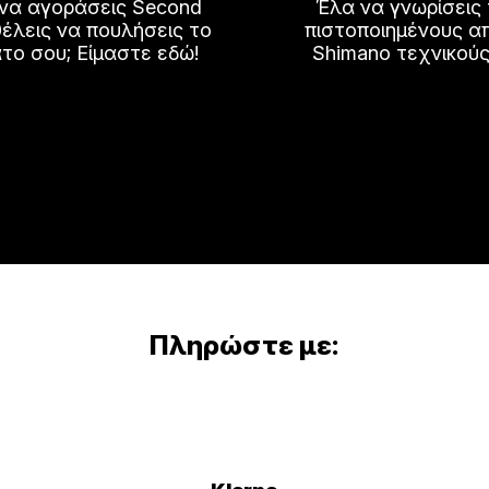
 να αγοράσεις Second
Έλα να γνωρίσεις
του
έλεις να πουλήσεις το
πιστοποιημένους α
το σου; Είμαστε εδώ!
Shimano τεχνικούς
προϊόντος
Πληρώστε με: