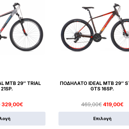
L MTB 29″ TRIAL
ΠΟΔΗΛΑΤΟ IDEAL MTB 29″ 
 21SP.
GTS 16SP.
Original
Η
Original
Η
€
329,00
€
469,00
€
419,00
€
price
τρέχουσα
price
τ
Αυτό
ιλογή
Επιλογή
was:
τιμή
was:
τι
το
369,00€.
είναι:
469,00€.
εί