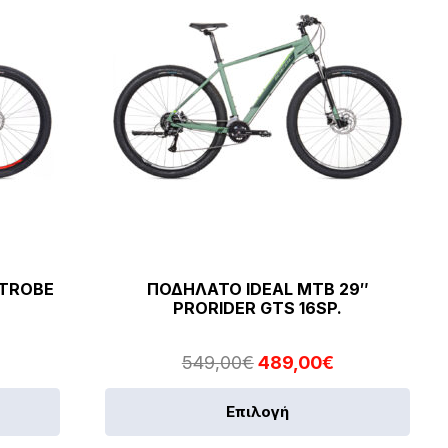
STROBE
ΠΟΔΗΛΑΤΟ IDEAL MTB 29″
PRORIDER GTS 16SP.
Original
Η
549,00
€
489,00
€
ρέχουσα
price
τρέχουσα
Αυτό
Αυτό
Επιλογή
μή
was:
τιμή
το
το
ναι:
549,00€.
είναι: