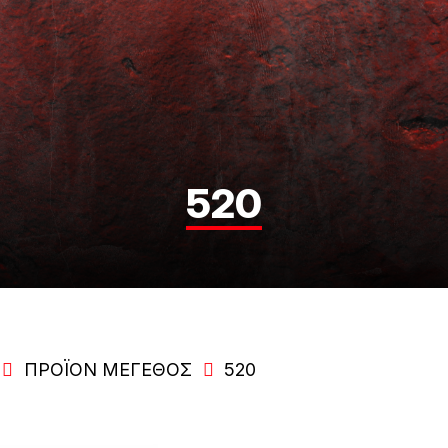
520
ΠΡΟΪΌΝ ΜΈΓΕΘΟΣ
520