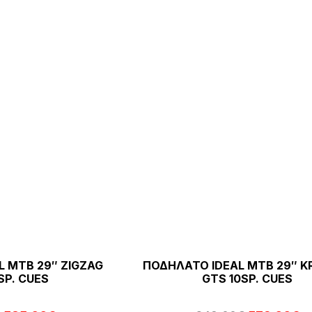
προϊόν
329,00€.
41
έχει
πολλαπλές
παραλλαγές.
Οι
επιλογές
μπορούν
να
επιλεγούν
στη
σελίδα
του
προϊόντος
L MTB 29″ ZIGZAG
ΠΟΔΗΛΑΤΟ IDEAL MTB 29″ K
SP. CUES
GTS 10SP. CUES