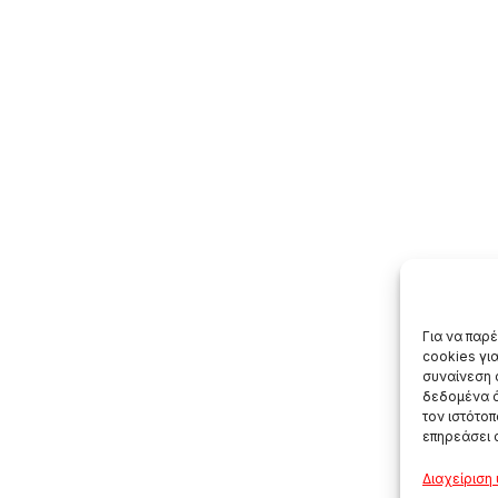
Για να παρ
cookies γι
συναίνεση 
δεδομένα ό
τον ιστότο
επηρεάσει 
Διαχείριση