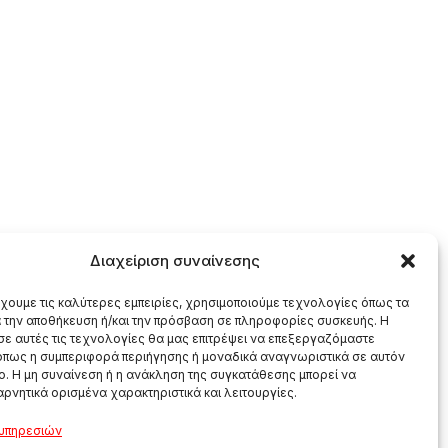
Διαχείριση συναίνεσης
έχουμε τις καλύτερες εμπειρίες, χρησιμοποιούμε τεχνολογίες όπως τα
α την αποθήκευση ή/και την πρόσβαση σε πληροφορίες συσκευής. Η
σε αυτές τις τεχνολογίες θα μας επιτρέψει να επεξεργαζόμαστε
πως η συμπεριφορά περιήγησης ή μοναδικά αναγνωριστικά σε αυτόν
πο. Η μη συναίνεση ή η ανάκληση της συγκατάθεσης μπορεί να
αρνητικά ορισμένα χαρακτηριστικά και λειτουργίες.
 υπηρεσιών